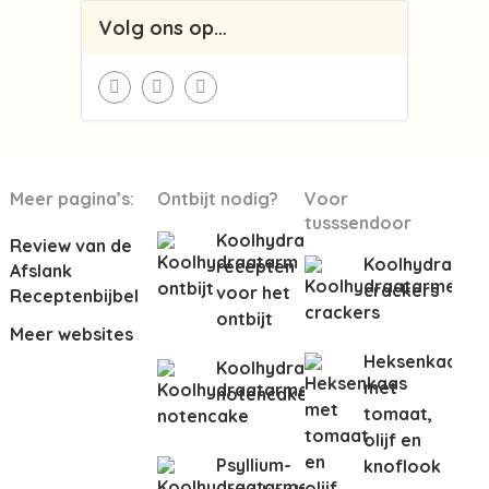
Volg ons op…
Meer pagina’s:
Ontbijt nodig?
Voor
tusssendoor
Koolhydraatarme
Review van de
Koolhydraata
recepten
Afslank
crackers
voor het
Receptenbijbel
ontbijt
Meer websites
Heksenkaas
Koolhydraatarme
met
notencake
tomaat,
olijf en
Psyllium-
knoflook