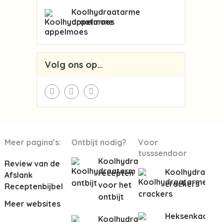
Koolhydraatarme
appelmoes
Volg ons op…
Meer pagina’s:
Ontbijt nodig?
Voor
tusssendoor
Koolhydraatarme
Review van de
Koolhydraata
recepten
Afslank
crackers
voor het
Receptenbijbel
ontbijt
Meer websites
Heksenkaas
Koolhydraatarme