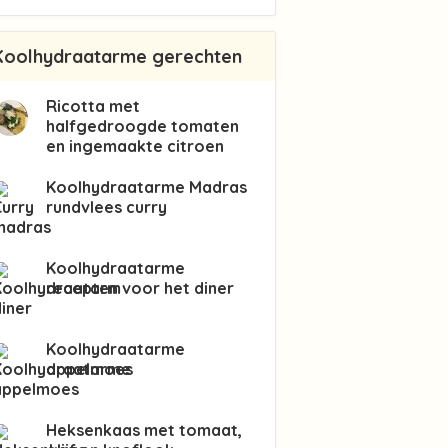
Koolhydraatarme gerechten
Ricotta met
halfgedroogde tomaten
en ingemaakte citroen
Koolhydraatarme Madras
rundvlees curry
Koolhydraatarme
recepten voor het diner
Koolhydraatarme
appelmoes
Heksenkaas met tomaat,