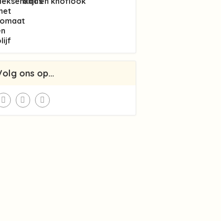
olijf en knoflook
Volg ons op…