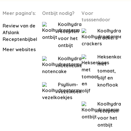
Meer pagina’s:
Ontbijt nodig?
Voor
tusssendoor
Koolhydraatarme
Review van de
Koolhydraata
recepten
Afslank
crackers
voor het
Receptenbijbel
ontbijt
Meer websites
Heksenkaas
Koolhydraatarme
met
notencake
tomaat,
olijf en
Psyllium-
knoflook
vezelkoeken
Koolhydraata
recepten
voor het
ontbijt