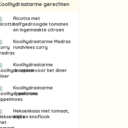
Koolhydraatarme gerechten
Ricotta met
halfgedroogde tomaten
en ingemaakte citroen
Koolhydraatarme Madras
rundvlees curry
Koolhydraatarme
recepten voor het diner
Koolhydraatarme
appelmoes
Heksenkaas met tomaat,
olijf en knoflook