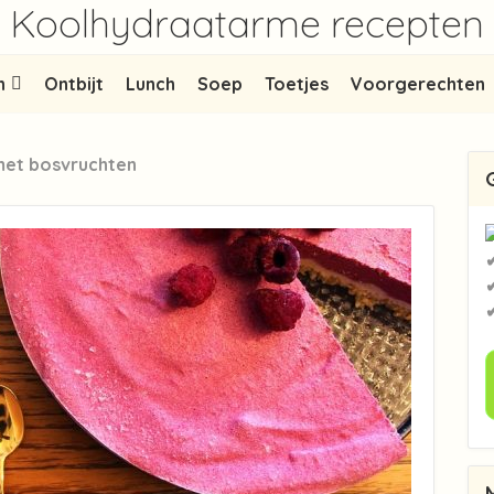
Koolhydraatarme recepten
n
Ontbijt
Lunch
Soep
Toetjes
Voorgerechten
met bosvruchten