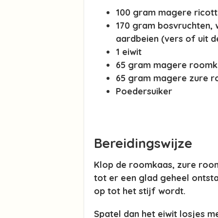
100 gram magere ricot
170 gram bosvruchten,
aardbeien (vers of uit d
1 eiwit
65 gram magere roomk
65 gram magere zure 
Poedersuiker
Bereidingswijze
Klop de roomkaas, zure room
tot er een glad geheel ontsta
op tot het stijf wordt.
Spatel dan het eiwit losjes 