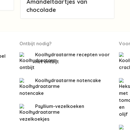
Amandeltaartjes van
chocolade
Ontbijt nodig?
Voor
Koolhydraatarme recepten voor
bel
het ontbijt
Koolhydraatarme notencake
Psyllium-vezelkoeken