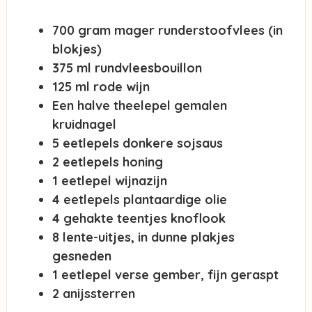
700 gram mager runderstoofvlees (in
blokjes)
375 ml rundvleesbouillon
125 ml rode wijn
Een halve theelepel gemalen
kruidnagel
5 eetlepels donkere sojsaus
2 eetlepels honing
1 eetlepel wijnazijn
4 eetlepels plantaardige olie
4 gehakte teentjes knoflook
8 lente-uitjes, in dunne plakjes
gesneden
1 eetlepel verse gember, fijn geraspt
2 anijssterren