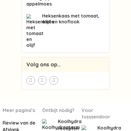
Heksenkaas met tomaat,
olijf en knoflook
Volg ons op…
Meer pagina’s:
Ontbijt nodig?
Voor
tusssendoor
Koolhydraatarme
Review van de
Koolhydraata
recepten
Afslank