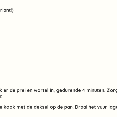
iant!)
ak er de prei en wortel in, gedurende 4 minuten. Zo
r.
 kook met de deksel op de pan. Draai het vuur lage