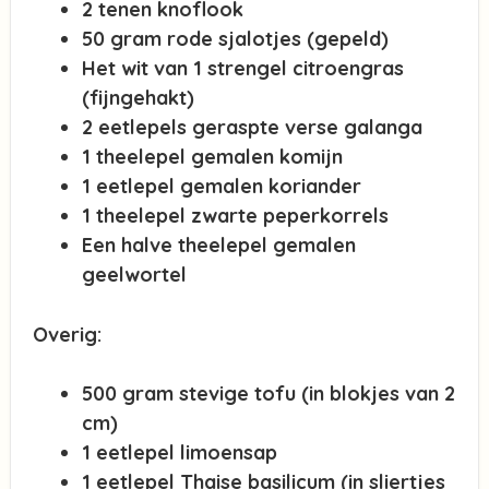
2 tenen knoflook
50 gram rode sjalotjes (gepeld)
Het wit van 1 strengel citroengras
(fijngehakt)
2 eetlepels geraspte verse galanga
1 theelepel gemalen komijn
1 eetlepel gemalen koriander
1 theelepel zwarte peperkorrels
Een halve theelepel gemalen
geelwortel
Overig:
500 gram stevige tofu (in blokjes van 2
cm)
1 eetlepel limoensap
1 eetlepel Thaise basilicum (in sliertjes