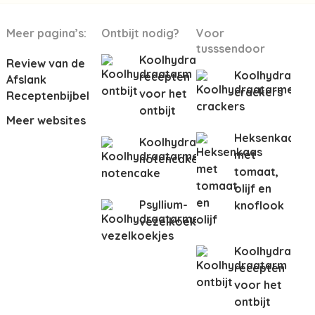
Meer pagina’s:
Ontbijt nodig?
Voor
tusssendoor
Koolhydraatarme
Review van de
Koolhydraata
recepten
Afslank
crackers
voor het
Receptenbijbel
ontbijt
Meer websites
Heksenkaas
Koolhydraatarme
met
notencake
tomaat,
olijf en
Psyllium-
knoflook
vezelkoeken
Koolhydraata
recepten
voor het
ontbijt