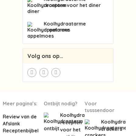
recepten voor het diner
Koolhydraatarme
appelmoes
Volg ons op…
Meer pagina’s:
Ontbijt nodig?
Voor
tusssendoor
Koolhydraatarme
Review van de
Koolhydraata
recepten
Afslank
crackers
voor het
Receptenbijbel