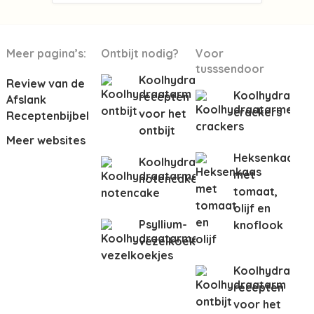
Meer pagina’s:
Ontbijt nodig?
Voor
tusssendoor
Koolhydraatarme
Review van de
Koolhydraata
recepten
Afslank
crackers
voor het
Receptenbijbel
ontbijt
Meer websites
Heksenkaas
Koolhydraatarme
met
notencake
tomaat,
olijf en
Psyllium-
knoflook
vezelkoeken
Koolhydraata
recepten
voor het