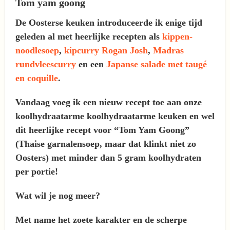
Tom yam goong
De Oosterse keuken introduceerde ik enige tijd
geleden al met heerlijke recepten als
kippen-
noodlesoep
,
kipcurry Rogan Josh
,
Madras
rundvleescurry
en een
Japanse salade met taugé
en coquille
.
Vandaag voeg ik een nieuw recept toe aan onze
koolhydraatarme koolhydraatarme keuken en wel
dit heerlijke recept voor “Tom Yam Goong”
(Thaise garnalensoep, maar dat klinkt niet zo
Oosters) met minder dan 5 gram koolhydraten
per portie!
Wat wil je nog meer?
Met name het zoete karakter en de scherpe