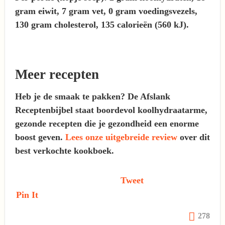
gram eiwit, 7 gram vet, 0 gram voedingsvezels,
130 gram cholesterol, 135 calorieën (560 kJ).
Meer recepten
Heb je de smaak te pakken? De Afslank
Receptenbijbel staat boordevol koolhydraatarme,
gezonde recepten die je gezondheid een enorme
boost geven.
Lees onze uitgebreide review
over dit
best verkochte kookboek.
Tweet
Pin It
278