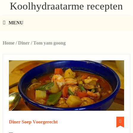
Koolhydraatarme recepten
MENU
Home
/
Diner
/
Tom yam goong
Diner
Soep
Voorgerecht