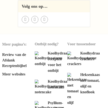
Volg ons op…
Ontbijt nodig?
Voor tusssendoor
Meer pagina’s:
Koolhydraatarme
Koolhydraatarm
Review van de
recepten
crackers
Afslank
voor het
Receptenbijbel
ontbijt
Meer websites
Heksenkaas
met tomaat,
Koolhydraatarme
olijf en
notencake
knoflook
Psyllium-