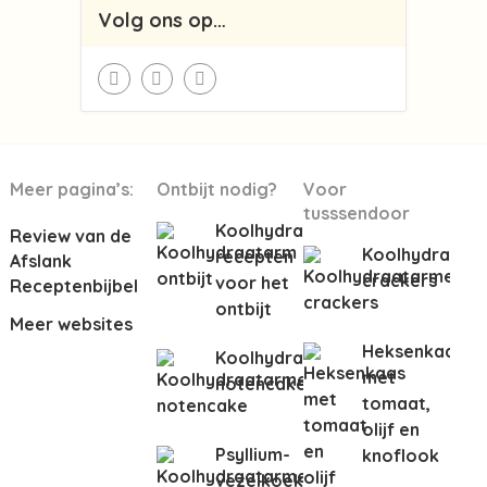
Volg ons op…
Meer pagina’s:
Ontbijt nodig?
Voor
tusssendoor
Koolhydraatarme
Review van de
Koolhydraata
recepten
Afslank
crackers
voor het
Receptenbijbel
ontbijt
Meer websites
Heksenkaas
Koolhydraatarme
met
notencake
tomaat,
olijf en
Psyllium-
knoflook
vezelkoeken